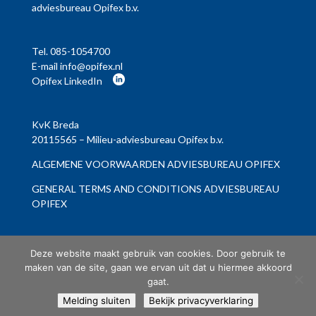
adviesbureau Opifex b.v.
Tel.
085-1054700
E-mail
info@opifex.nl
Opifex LinkedIn
KvK Breda
20115565 – Milieu-adviesbureau Opifex b.v.
ALGEMENE VOORWAARDEN ADVIESBUREAU OPIFEX
GENERAL TERMS AND CONDITIONS ADVIESBUREAU
OPIFEX
Deze website maakt gebruik van cookies. Door gebruik te
maken van de site, gaan we ervan uit dat u hiermee akkoord
gaat.
Milieu-adviesbureau Opifex b.v. © ontwerp en bouw website:
Melding sluiten
Bekijk privacyverklaring
Vermeulen Steenbergen